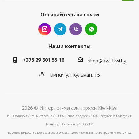
Оставайтесь на связи
Наши контакты
+375 29 601 55 16
shop@kiwi-kiwi.by
Минск, ул. Кульман, 15
2026 © Интернет-магазин пряжи Kiwi-Kiwi
ИП Юранова Ольга Викторовна УНП 192197182, юр.адрес: 223060, Республика Беларусь, г.
Минск, ул.Восточная, д.133, кв.174
Зарегистрирован в Торговом реестре с 23.01.2019 г. №438658. Регистрация №192197182,