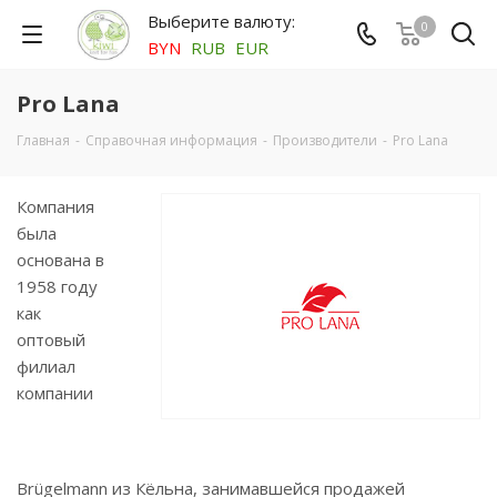
Выберите валюту:
0
BYN
RUB
EUR
Pro Lana
Главная
-
Справочная информация
-
Производители
-
Pro Lana
Компания
была
основана в
1958 году
как
оптовый
филиал
компании
Brügelmann из Кёльна, занимавшейся продажей