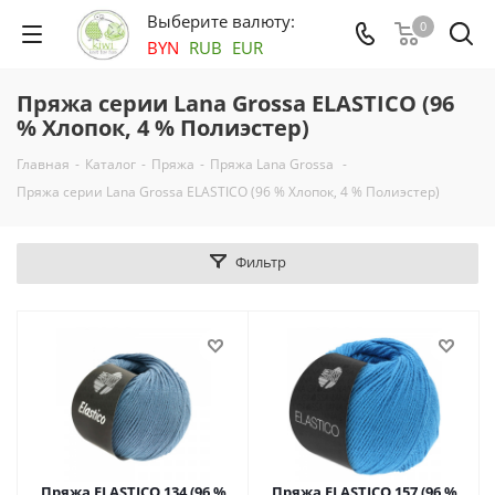
Выберите валюту:
0
BYN
RUB
EUR
Пряжа серии Lana Grossa ELASTICO (96
% Хлопок, 4 % Полиэстер)
Главная
-
Каталог
-
Пряжа
-
Пряжа Lana Grossa
-
Пряжа серии Lana Grossa ELASTICO (96 % Хлопок, 4 % Полиэстер)
Фильтр
Пряжа ELASTICO 134 (96 %
Пряжа ELASTICO 157 (96 %