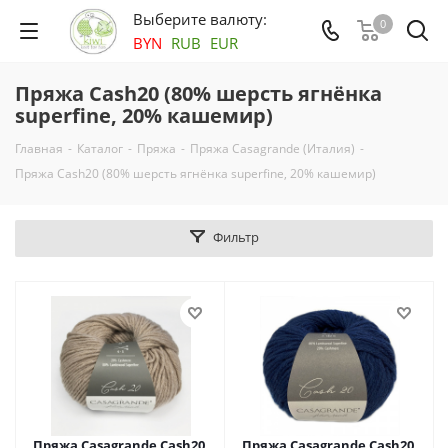
Выберите валюту:
0
BYN
RUB
EUR
Пряжа Cash20 (80% шерсть ягнёнка
superfine, 20% кашемир)
Главная
-
Каталог
-
Пряжа
-
Пряжа Casagrande (Италия)
-
Пряжа Cash20 (80% шерсть ягнёнка superfine, 20% кашемир)
Фильтр
Пряжа Casagrande Cash20,
Пряжа Casagrande Cash20,