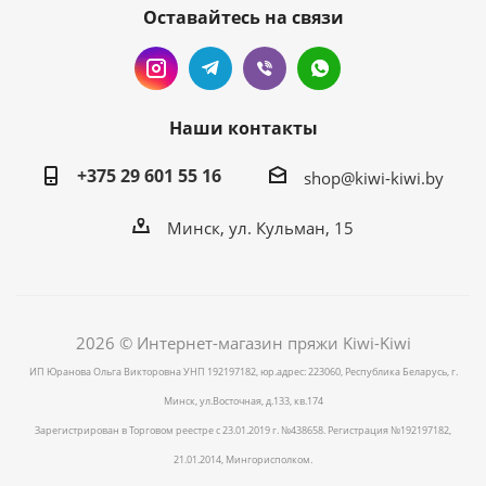
Оставайтесь на связи
Наши контакты
+375 29 601 55 16
shop@kiwi-kiwi.by
Минск, ул. Кульман, 15
2026 © Интернет-магазин пряжи Kiwi-Kiwi
ИП Юранова Ольга Викторовна УНП 192197182, юр.адрес: 223060, Республика Беларусь, г.
Минск, ул.Восточная, д.133, кв.174
Зарегистрирован в Торговом реестре с 23.01.2019 г. №438658. Регистрация №192197182,
21.01.2014, Мингорисполком.