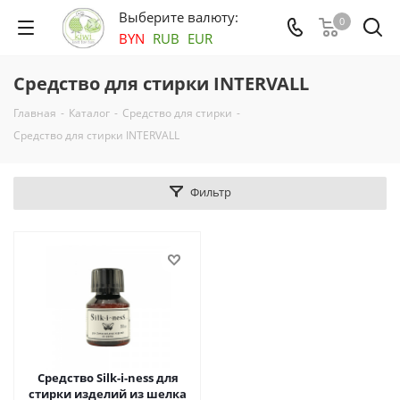
Выберите валюту:
0
BYN
RUB
EUR
Средство для стирки INTERVALL
Главная
-
Каталог
-
Средство для стирки
-
Средство для стирки INTERVALL
Фильтр
Средство Silk-i-ness для
стирки изделий из шелка