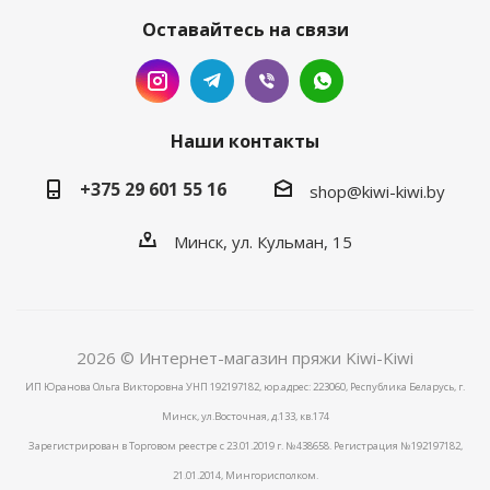
Оставайтесь на связи
Наши контакты
+375 29 601 55 16
shop@kiwi-kiwi.by
Минск, ул. Кульман, 15
2026 © Интернет-магазин пряжи Kiwi-Kiwi
ИП Юранова Ольга Викторовна УНП 192197182, юр.адрес: 223060, Республика Беларусь, г.
Минск, ул.Восточная, д.133, кв.174
Зарегистрирован в Торговом реестре с 23.01.2019 г. №438658. Регистрация №192197182,
21.01.2014, Мингорисполком.