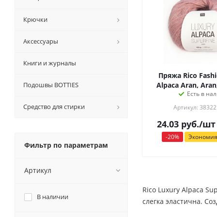
Крючки
Аксесcуары
Книги и журналы
Пряжа Rico Fash
Подошвы BOTTIES
Alpaca Aran, Ara
Есть в на
Средство для стирки
Артикул: 38322
24.03
руб.
/шт
-
20
%
Экономи
Фильтр по параметрам
Артикул
Rico Luxury Alpaca S
В наличии
слегка эластична. Соз