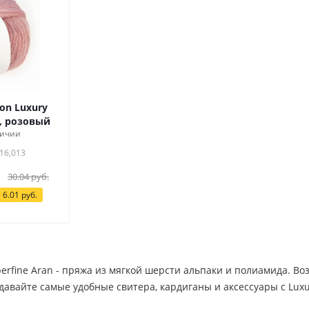
ion Luxury
n, розовый
личии
16,013
30.04
руб.
я
6.01
руб.
uperfine Aran - пряжа из мягкой шерсти альпаки и полиамида. В
давайте самые удобные свитера, кардиганы и аксессуары с Luxur