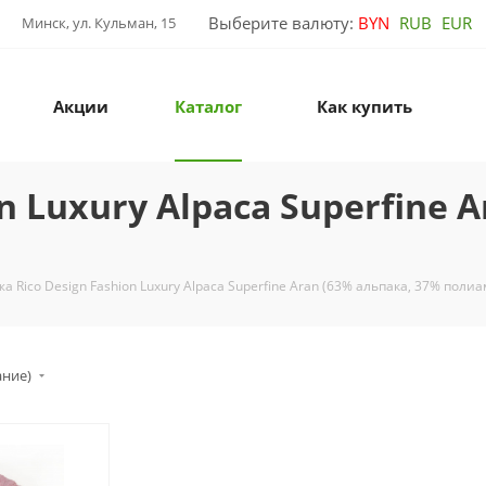
Выберите валюту:
BYN
RUB
EUR
Минск, ул. Кульман, 15
Акции
Каталог
Как купить
n Luxury Alpaca Superfine 
а Rico Design Fashion Luxury Alpaca Superfine Aran (63% альпака, 37% поли
ание)