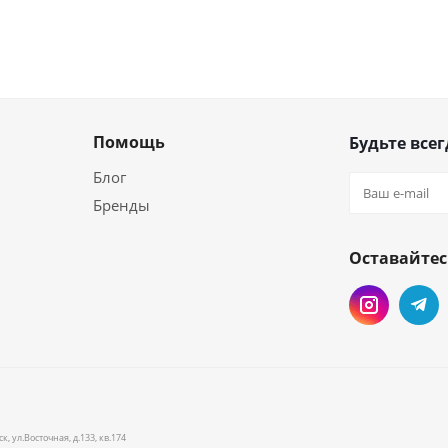
Помощь
Будьте всег
Блог
Бренды
Оставайтес
и
 ул.Восточная, д.133, кв.174