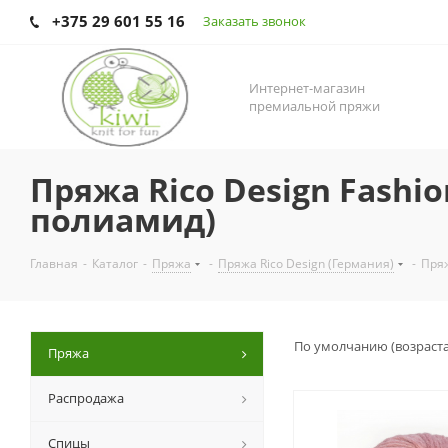
+375 29 601 55 16
Заказать звонок
Интернет-магазин
премиальной пряжи
Пряжа Rico Design Fashio
полиамид)
Главная
-
Каталог
-
Пряжа
-
Пряжа Rico Design (Германия)
-
Пряж
По умолчанию (возраст
Пряжа
Распродажа
Спицы