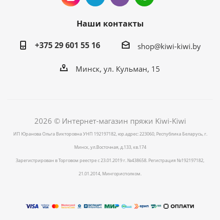
Наши контакты
+375 29 601 55 16
shop@kiwi-kiwi.by
Минск, ул. Кульман, 15
2026 © Интернет-магазин пряжи Kiwi-Kiwi
ИП Юранова Ольга Викторовна УНП 192197182, юр.адрес: 223060, Республика Беларусь, г.
Минск, ул.Восточная, д.133, кв.174
Зарегистрирован в Торговом реестре с 23.01.2019 г. №438658. Регистрация №192197182,
21.01.2014, Мингорисполком.