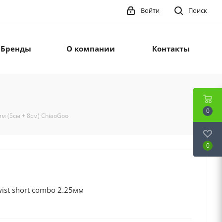
Войти
Поиск
Бренды
О компании
Контакты
0
м (5см + 8см) ChiaoGoo
0
ist short combo 2.25мм