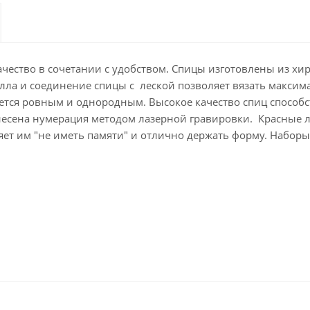
ачество в сочетании с удобством. Спицы изготовлены из хи
лла и соединение спицы с леской позволяет вязать макси
ется ровным и однородным. Высокое качество спиц способ
есена нумерация методом лазерной гравировки. Красные лес
яет им "не иметь памяти" и отлично держать форму. Набор