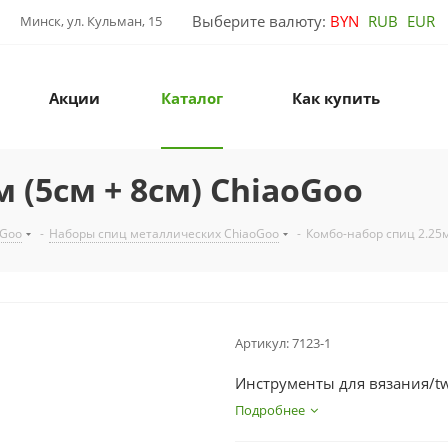
Выберите валюту:
BYN
RUB
EUR
Минск, ул. Кульман, 15
Акции
Каталог
Как купить
 (5см + 8см) ChiaoGoo
oGoo
-
Наборы спиц металлических ChiaoGoo
-
Комбо-набор спиц 2.25м
Артикул:
7123-1
Инструменты для вязания/tw
Подробнее