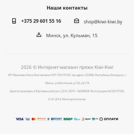
Наши контакты
+375 29 601 55 16
shop@kiwi-kiwi.by
Минск, ул. Кульман, 15
2026 © Интернет-магазин пряжи Kiwi-Kiwi
ИП Юранова Ольга Викторовна УНП 192197182, юр.адрес: 223060, Республика Беларусь, г.
Минск, ул.Восточная, д.133, кв.174
Зарегистрирован в Торговом реестре с 23.01.2019 г. №438658. Регистрация №192197182,
21.01.2014, Мингорисполком.