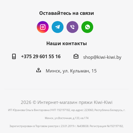
Оставайтесь на связи
Наши контакты
+375 29 601 55 16
shop@kiwi-kiwi.by
Минск, ул. Кульман, 15
2026 © Интернет-магазин пряжи Kiwi-Kiwi
ИП Юранова Ольга Викторовна УНП 192197182, юр.адрес: 223060, Республика Беларусь, г.
Минск, ул.Восточная, д.133, кв.174
Зарегистрирован в Торговом реестре с 23.01.2019 г. №438658. Регистрация №192197182,