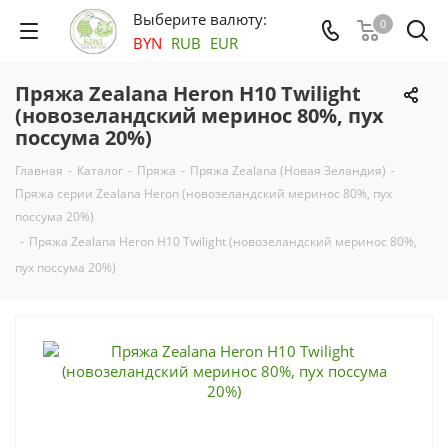
Выберите валюту:
0
BYN
RUB
EUR
Пряжа Zealana Heron H10 Twilight
(новозеландский меринос 80%, пух
поссума 20%)
Главная
-
Каталог
-
Пряжа
-
Пряжа Zealana (Новая Зеландия)
-
Пряжа серии Zealana Heron (новозеландский меринос 80%, пух
поссума 20%)
-
Пряжа Zealana Heron H10 Twilight (новозеландский меринос 80%,
пух поссума 20%)