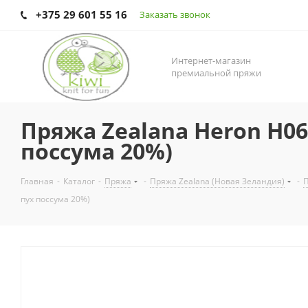
+375 29 601 55 16
Заказать звонок
Интернет-магазин
премиальной пряжи
Пряжа Zealana Heron H06
поссума 20%)
Главная
-
Каталог
-
Пряжа
-
Пряжа Zealana (Новая Зеландия)
-
П
пух поссума 20%)