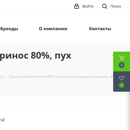
Войти
Поиск
Бренды
О компании
Контакты
ринос 80%, пух
0
)
-
Пряжа Zealana Heron H06 Coral (новозеландский меринос 80%,
0
ral