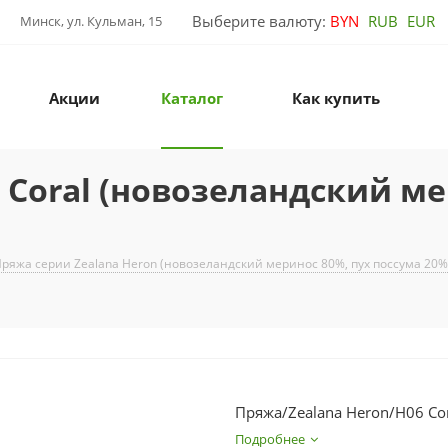
Выберите валюту:
BYN
RUB
EUR
Минск, ул. Кульман, 15
Акции
Каталог
Как купить
 Coral (новозеландский ме
ряжа серии Zealana Heron (новозеландский меринос 80%, пух поссума 20%
Пряжа/Zealana Heron/H06 Co
Подробнее