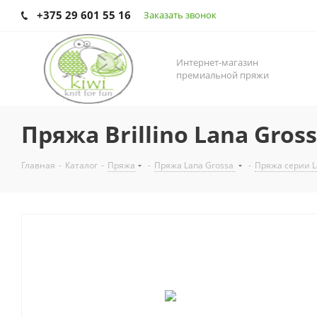
+375 29 601 55 16
Заказать звонок
Интернет-магазин
премиальной пряжи
Пряжа Brillino Lana Gross
Главная
-
Каталог
-
Пряжа
-
Пряжа Lana Grossa
-
Пряжа серии La