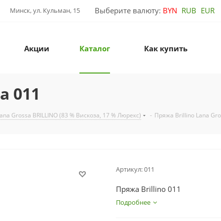
Выберите валюту:
BYN
RUB
EUR
Минск, ул. Кульман, 15
Акции
Каталог
Как купить
a 011
na Grossa BRILLINO (83 % Вискоза, 17 % Люрекс)
-
Пряжа Brillino Lana Gr
Артикул:
011
Пряжа Brillino 011
Подробнее