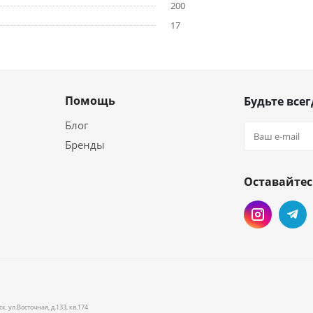
200
17
Помощь
Будьте всег
Блог
Бренды
Оставайтес
и
 ул.Восточная, д.133, кв.174