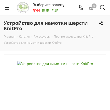
Выберите валюту:
0
BYN
RUB
EUR
Устройство для намотки шерсти
KnitPro
Главная
-
Каталог
-
Аксесcуары
-
Прочие аксессуары Knit Pro
-
Устройство для намотки шерсти KnitPro