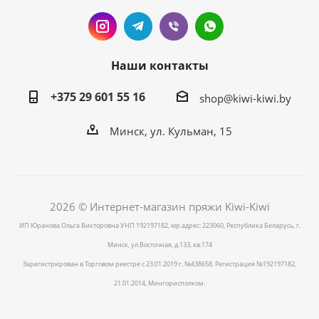
Наши контакты
+375 29 601 55 16
shop@kiwi-kiwi.by
Минск, ул. Кульман, 15
2026 © Интернет-магазин пряжи Kiwi-Kiwi
ИП Юранова Ольга Викторовна УНП 192197182, юр.адрес: 223060, Республика Беларусь, г.
Минск, ул.Восточная, д.133, кв.174
Зарегистрирован в Торговом реестре с 23.01.2019 г. №438658. Регистрация №192197182,
21.01.2014, Мингорисполком.