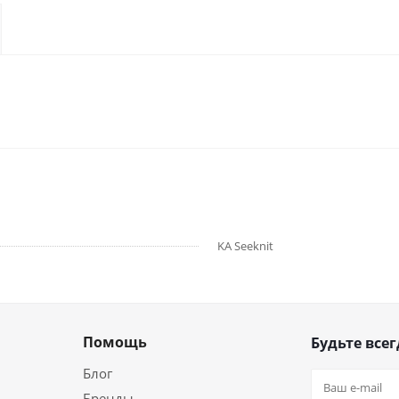
KA Seeknit
Помощь
Будьте всег
Блог
Бренды