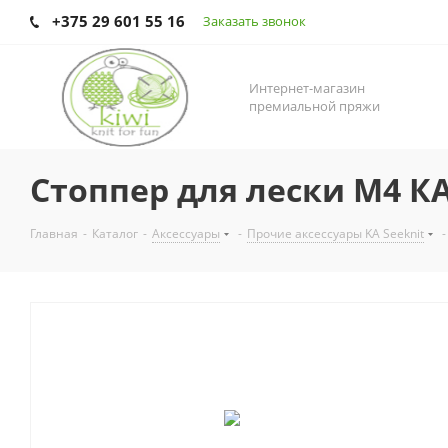
+375 29 601 55 16
Заказать звонок
Интернет-магазин
премиальной пряжи
Стоппер для лески М4 КА
Главная
-
Каталог
-
Аксесcуары
-
Прочие аксессуары KA Seeknit
-