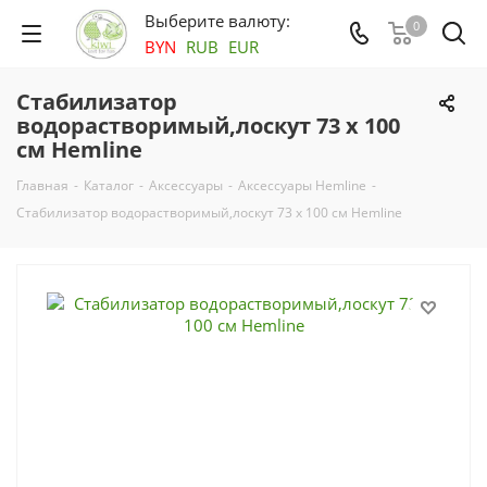
Выберите валюту:
0
BYN
RUB
EUR
Стабилизатор
водорастворимый,лоскут 73 х 100
см Hemline
Главная
-
Каталог
-
Аксесcуары
-
Аксессуары Hemline
-
Стабилизатор водорастворимый,лоскут 73 х 100 см Hemline