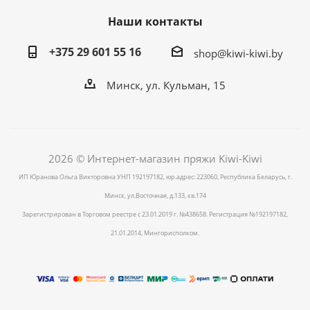
Наши контакты
+375 29 601 55 16
shop@kiwi-kiwi.by
Минск, ул. Кульман, 15
2026 © Интернет-магазин пряжи Kiwi-Kiwi
ИП Юранова Ольга Викторовна УНП 192197182, юр.адрес: 223060, Республика Беларусь, г.
Минск, ул.Восточная, д.133, кв.174
Зарегистрирован в Торговом реестре с 23.01.2019 г. №438658. Регистрация №192197182,
21.01.2014, Мингорисполком.