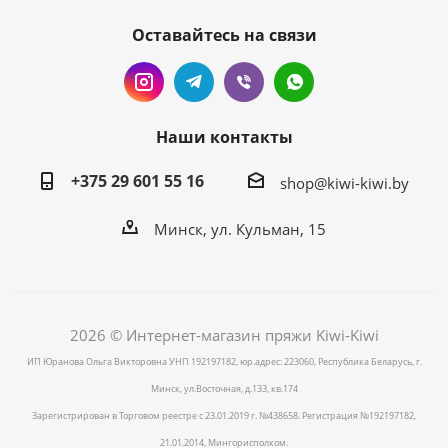
Оставайтесь на связи
Наши контакты
+375 29 601 55 16
shop@kiwi-kiwi.by
Минск, ул. Кульман, 15
2026 © Интернет-магазин пряжи Kiwi-Kiwi
ИП Юранова Ольга Викторовна УНП 192197182, юр.адрес: 223060, Республика Беларусь, г.
Минск, ул.Восточная, д.133, кв.174
Зарегистрирован в Торговом реестре с 23.01.2019 г. №438658. Регистрация №192197182,
21.01.2014, Мингорисполком.