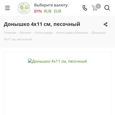
Выберите валюту:
0
BYN
RUB
EUR
Донышко 4х11 см, песочный
Главная
-
Каталог
-
Аксесcуары
-
Аксессуары кожаные
-
Донышко
4х11 см, песочный