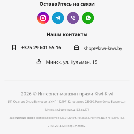
Оставайтесь на связи
Наши контакты
+375 29 601 55 16
shop@kiwi-kiwi.by
Минск, ул. Кульман, 15
2026 © Интернет-магазин пряжи Kiwi-Kiwi
ИП Юранова Ольга Викторовна УНП 192197182, юр.адрес: 223060, Республика Беларусь, г.
Минск, ул.Восточная, д.133, кв.174
Зарегистрирован в Торговом реестре с 23.01.2019 г. №438658. Регистрация №192197182,
21.01.2014, Мингорисполком.