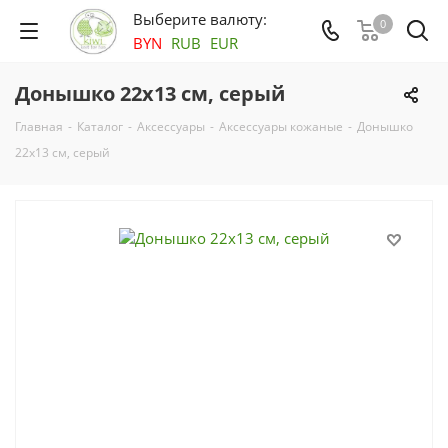
Выберите валюту:
0
BYN
RUB
EUR
Донышко 22х13 см, серый
Главная
-
Каталог
-
Аксесcуары
-
Аксессуары кожаные
-
Донышко
22х13 см, серый