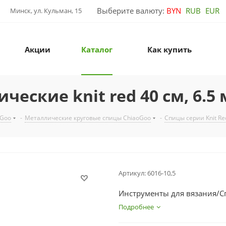
Выберите валюту:
BYN
RUB
EUR
Минск, ул. Кульман, 15
Акции
Каталог
Как купить
еские knit red 40 см, 6.5
oGoo
-
Металлические круговые спицы ChiaoGoo
-
Спицы серии Knit Re
Артикул:
6016-10,5
Инструменты для вязания/Сп
Подробнее