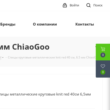
Войти
Поиск
Бренды
О компании
Контакты
 мм ChiaoGoo
0
d
-
Спицы круговые металлические knit red 40 см, 6.5 мм ChiaoGoo
0
ицы металлические круговые knit red 40см 6,5мм