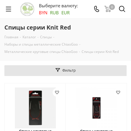
Выберите валюту:
0
BYN
RUB
EUR
Спицы серии Knit Red
Главная
-
Каталог
-
Спицы
-
Наборы и спицы металлические ChiaoGoo
-
Металлические круговые спицы ChiaoGoo
-
Спицы серии Knit Red
Фильтр