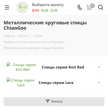
Выберите валюту:
0
BYN
RUB
EUR
Металлические круговые спицы
ChiaoGoo
Главная
-
Каталог
-
Спицы
-
Наборы и спицы металлические ChiaoGoo
-
Металлические круговые спицы ChiaoGoo
Спицы серии Knit Red
Спицы серии Lace
Фильтр